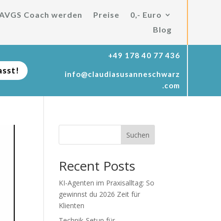
AVGS Coach werden
Preise
0,- Euro
Blog
+49 178 40 77 436
asst!
info@claudiasusanneschwarz
.com
Suchen
Recent Posts
KI-Agenten im Praxisalltag: So
gewinnst du 2026 Zeit für
Klienten
Technik-Setup für