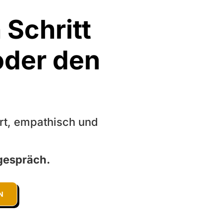
 Schritt
 oder den
ert, empathisch und
gespräch.
N