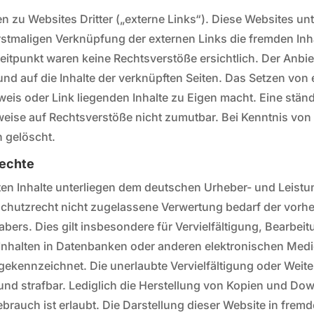
 zu Websites Dritter („externe Links“). Diese Websites unt
 erstmaligen Verknüpfung der externen Links die fremden Inh
tpunkt waren keine Rechtsverstöße ersichtlich. Der Anbiete
und auf die Inhalte der verknüpften Seiten. Das Setzen von 
weis oder Link liegenden Inhalte zu Eigen macht. Eine ständ
weise auf Rechtsverstöße nicht zumutbar. Bei Kenntnis vo
h gelöscht.
rechte
chten Inhalte unterliegen dem deutschen Urheber- und Leis
chutzrecht nicht zugelassene Verwertung bedarf der vorhe
abers. Dies gilt insbesondere für Vervielfältigung, Bearbe
Inhalten in Datenbanken oder anderen elektronischen Medi
 gekennzeichnet. Die unerlaubte Vervielfältigung oder Weite
et und strafbar. Lediglich die Herstellung von Kopien und D
rauch ist erlaubt. Die Darstellung dieser Website in fremde