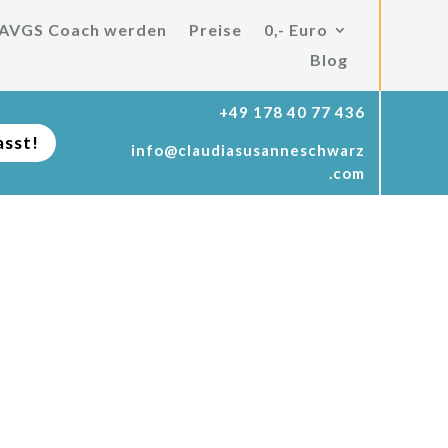
AVGS Coach werden
Preise
0,- Euro
Blog
+49 178 40 77 436
asst!
info@claudiasusanneschwarz
.com