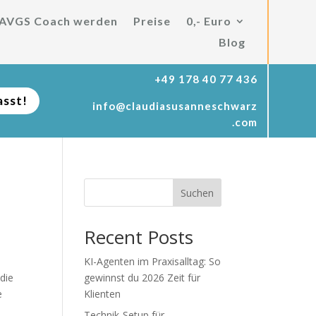
AVGS Coach werden
Preise
0,- Euro
Blog
+49 178 40 77 436
asst!
info@claudiasusanneschwarz
.com
Suchen
Recent Posts
KI-Agenten im Praxisalltag: So
die
gewinnst du 2026 Zeit für
e
Klienten
Technik-Setup für